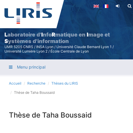
Aller
au
contenu
principal
L
aboratoire d'
I
nfo
R
matique en
I
mage et
S
ystèmes d'information
UMR 5205 CNRS / INSA Lyon / Université Claude Bernard Lyon 1 /
Université Lumière Lyon 2 / École Centrale de Lyon
Menu principal
Accueil
Recherche
Thèses du LIRIS
Thèse de Taha Boussaid
Thèse de Taha Boussaid