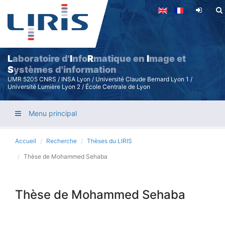
Aller
au
contenu
principal
L
aboratoire d'
I
nfo
R
matique en
I
mage et
S
ystèmes d'information
UMR 5205 CNRS / INSA Lyon / Université Claude Bernard Lyon 1 /
Université Lumière Lyon 2 / École Centrale de Lyon
Menu principal
Accueil
Recherche
Thèses du LIRIS
Thèse de Mohammed Sehaba
Thèse de Mohammed Sehaba