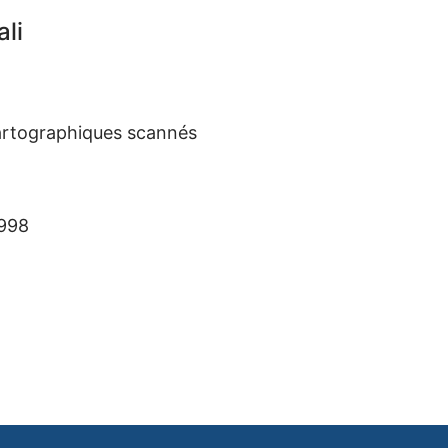
li
artographiques scannés
1998