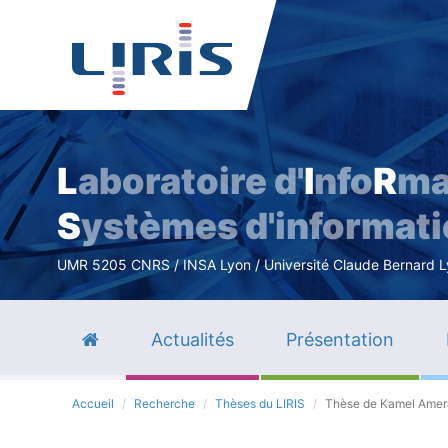
L
aboratoire d'
I
nfo
R
ma
S
ystèmes d'informat
UMR 5205 CNRS / INSA Lyon / Université Claude Bernard Lyo
Actualités
Présentation
Accueil
Recherche
Thèses du LIRIS
Thèse de Kamel Amera