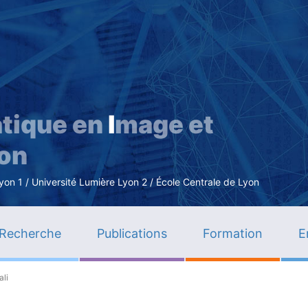
Aller
au
contenu
principal
tique en
I
mage et
ion
n 1 / Université Lumière Lyon 2 / École Centrale de Lyon
Recherche
Publications
Formation
E
li