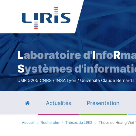
L
aboratoire d'
I
nfo
R
ma
S
ystèmes d'informat
UMR 5205 CNRS / INSA Lyon / Université Claude Bernard Lyo
Actualités
Présentation
Accueil
Recherche
Thèses du LIRIS
Thèse de Hoang Viet