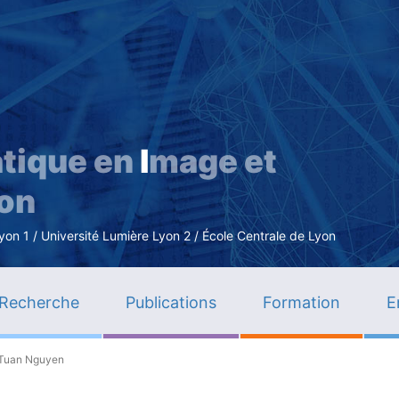
Aller
au
contenu
principal
tique en
I
mage et
ion
n 1 / Université Lumière Lyon 2 / École Centrale de Lyon
Recherche
Publications
Formation
E
 Tuan Nguyen