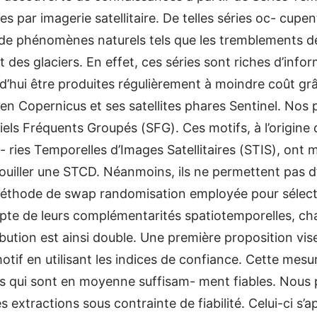
par imagerie satellitaire. De telles séries oc- cupen
e de phénomènes naturels tels que les tremblements de
des glaciers. En effet, ces séries sont riches d’inform
rd’hui être produites régulièrement à moindre coût g
n Copernicus et ses satellites phares Sentinel. Nos p
iels Fréquents Groupés (SFG). Ces motifs, à l’origine d
 ries Temporelles d’Images Satellitaires (STIS), ont 
uiller une STCD. Néanmoins, ils ne permettent pas d’u
méthode de swap randomisation employée pour sélectio
pte de leurs complémentarités spatiotemporelles, ch
bution est ainsi double. Une première proposition vis
otif en utilisant les indices de confiance. Cette mesu
s qui sont en moyenne suffisam- ment fiables. Nous
s extractions sous contrainte de fiabilité. Celui-ci 