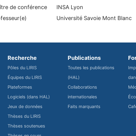
ître de conférence
INSA Lyon
fesseur(e)
Université Savoie Mont Blanc
Recherche
Publications
Fo
Pôles du LIRIS
Toutes les publications
Imp
Équipes du LIRIS
(HAL)
dan
Plateformes
Collaborations
Méd
Logiciels (dans HAL)
internationales
Éco
Jeux de données
Faits marquants
Caf
Thèses du LIRIS
Thèses soutenues
Thèses en cours