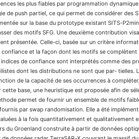
ences les plus fiables par programmation dynamique 
gie de push partiel, ce qui permet de considérer des
mentée sur la base du prototype existant SITS-P2mine
lasser des motifs SFG. Une deuxième contribution visan
ent présentée. Celle-ci, basée sur un critère informa
e confiance et la façon dont les motifs se complètent
es indices de confiance sont interprétés comme des p
stes dont les distributions ne sont que par- tielles. 
onction de la capacité de ses occurrences à compléter/
 cette base, une heuristique est proposée afin de sél
thode permet de fournir un ensemble de motifs faib
 fournis par swap randomisation. Elle a été implément
luées à la fois quantitativement et qualitativement e
ers du Groenland construite à partir de données opt
ir de données radar TerraSAR-X couvrant le massif d