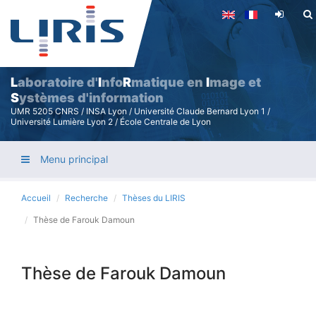
Aller
au
contenu
principal
L
aboratoire d'
I
nfo
R
matique en
I
mage et
S
ystèmes d'information
UMR 5205 CNRS / INSA Lyon / Université Claude Bernard Lyon 1 /
Université Lumière Lyon 2 / École Centrale de Lyon
Menu principal
Accueil
Recherche
Thèses du LIRIS
Thèse de Farouk Damoun
Thèse de Farouk Damoun