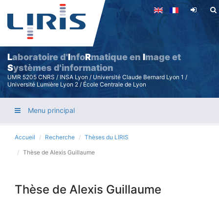
Aller
au
contenu
principal
L
aboratoire d'
I
nfo
R
matique en
I
mage et
S
ystèmes d'information
UMR 5205 CNRS / INSA Lyon / Université Claude Bernard Lyon 1 /
Université Lumière Lyon 2 / École Centrale de Lyon
Menu principal
Accueil
Recherche
Thèses du LIRIS
Thèse de Alexis Guillaume
Thèse de Alexis Guillaume