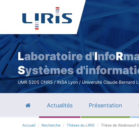
L
aboratoire d'
I
nfo
R
ma
S
ystèmes d'informat
UMR 5205 CNRS / INSA Lyon / Université Claude Bernard Lyo
Actualités
Présentation
Accueil
Recherche
Thèses du LIRIS
Thèse de Abderaouf