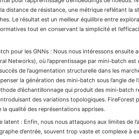
ntal pour l’apprentissage d’embeddings de noeuds. No
la distance de résistance, une métrique reflétant la 
es. Le résultat est un meilleur équilibre entre explor
ormatives tout en conservant la simplicité et l’effic
atch pour les GNNs : Nous nous intéressons ensuite 
l Networks), où l’apprentissage par mini-batch est 
au succès de l’augmentation structurelle dans les march
epenser la génération des mini-batch sous l’angle de 
hode d’échantillonnage qui produit des mini-batch r
n introduisant des variations topologiques. FireForest
a qualité des représentations apprises.
 latent : Enfin, nous nous attaquons aux limites de l
graphe d’entrée, souvent trop vaste et complexe à exp