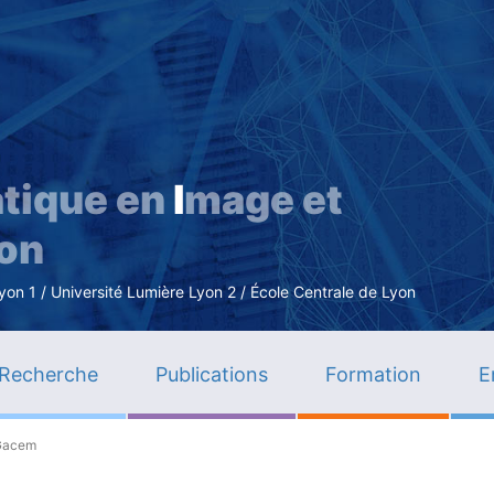
Aller
au
contenu
principal
tique en
I
mage et
ion
n 1 / Université Lumière Lyon 2 / École Centrale de Lyon
Recherche
Publications
Formation
E
 Gacem