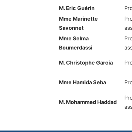
M. Eric Guérin
Pr
Mme Marinette
Pr
Savonnet
as
Mme Selma
Pr
Boumerdassi
as
M. Christophe Garcia
Pr
Mme Hamida Seba
Pr
Pr
M. Mohammed Haddad
as