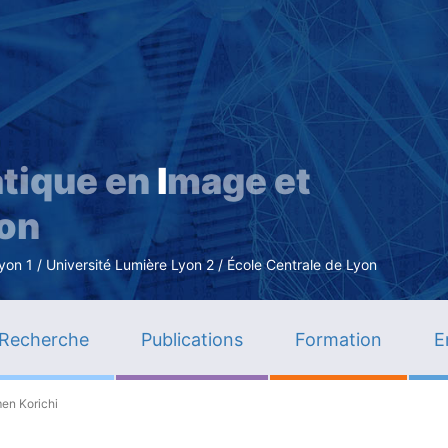
Aller
au
contenu
principal
tique en
I
mage et
ion
n 1 / Université Lumière Lyon 2 / École Centrale de Lyon
Recherche
Publications
Formation
E
en Korichi