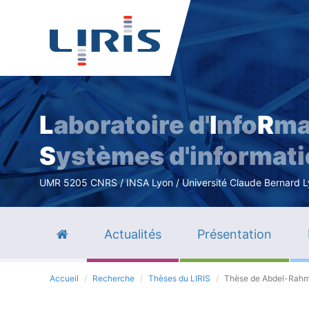
L
aboratoire d'
I
nfo
R
ma
S
ystèmes d'informat
UMR 5205 CNRS / INSA Lyon / Université Claude Bernard Lyo
Actualités
Présentation
Accueil
Recherche
Thèses du LIRIS
Thèse de Abdel-Rahm