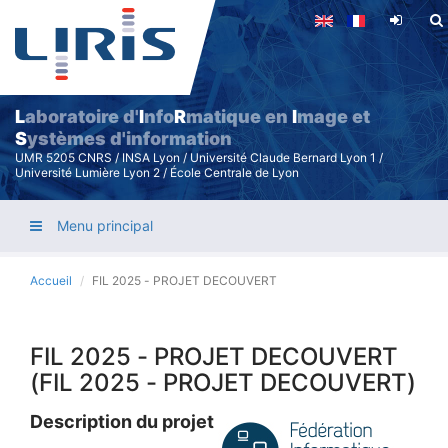
Aller
au
contenu
principal
L
aboratoire d'
I
nfo
R
matique en
I
mage et
S
ystèmes d'information
UMR 5205 CNRS / INSA Lyon / Université Claude Bernard Lyon 1 /
Université Lumière Lyon 2 / École Centrale de Lyon
Menu principal
Accueil
FIL 2025 - PROJET DECOUVERT
FIL 2025 - PROJET DECOUVERT
(FIL 2025 - PROJET DECOUVERT)
Description du projet