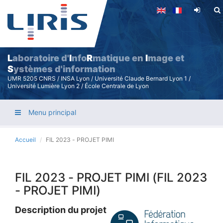
Aller
au
contenu
principal
L
aboratoire d'
I
nfo
R
matique en
I
mage et
S
ystèmes d'information
UMR 5205 CNRS / INSA Lyon / Université Claude Bernard Lyon 1 /
Université Lumière Lyon 2 / École Centrale de Lyon
Menu principal
Accueil
FIL 2023 - PROJET PIMI
FIL 2023 - PROJET PIMI (FIL 2023
- PROJET PIMI)
Description du projet