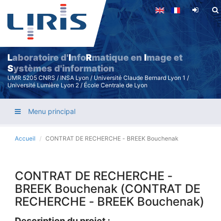
Aller
au
contenu
principal
L
aboratoire d'
I
nfo
R
matique en
I
mage et
S
ystèmes d'information
UMR 5205 CNRS / INSA Lyon / Université Claude Bernard Lyon 1 /
Université Lumière Lyon 2 / École Centrale de Lyon
Menu principal
Accueil
CONTRAT DE RECHERCHE - BREEK Bouchenak
CONTRAT DE RECHERCHE -
BREEK Bouchenak (CONTRAT DE
RECHERCHE - BREEK Bouchenak)
Description du projet :