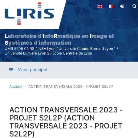
Aller
au
contenu
principal
L
aboratoire d'
I
nfo
R
matique en
I
mage et
S
ystèmes d'information
UMR 5205 CNRS / INSA Lyon / Université Claude Bernard Lyon 1 /
Université Lumière Lyon 2 / École Centrale de Lyon
Menu principal
Accueil
ACTION TRANSVERSALE 2023 - PROJET S2L2P
ACTION TRANSVERSALE 2023 -
PROJET S2L2P (ACTION
TRANSVERSALE 2023 - PROJET
S2L2P)