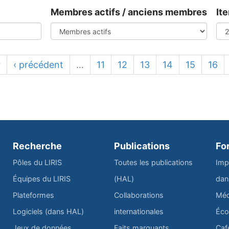
Membres actifs / anciens membres
It
r
‹ précédent
…
11
12
13
14
15
16
Recherche
Publications
Fo
Pôles du LIRIS
Toutes les publications
Imp
Équipes du LIRIS
(HAL)
dan
Plateformes
Collaborations
Méd
Logiciels (dans HAL)
internationales
Éco
Jeux de données
Faits marquants
Caf