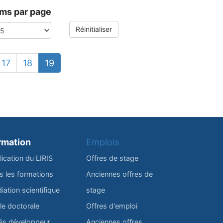
ems par page
Réinitialiser
17
18
19
rmation
Emplois
lication du LIRIS
Offres de stage
s les formations
Anciennes offres de
iation scientifique
stage
le doctorale
Offres d'emploi
és développeur
Anciennes offres