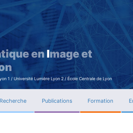
Aller
au
contenu
principal
tique en
I
mage et
ion
n 1 / Université Lumière Lyon 2 / École Centrale de Lyon
Recherche
Publications
Formation
E