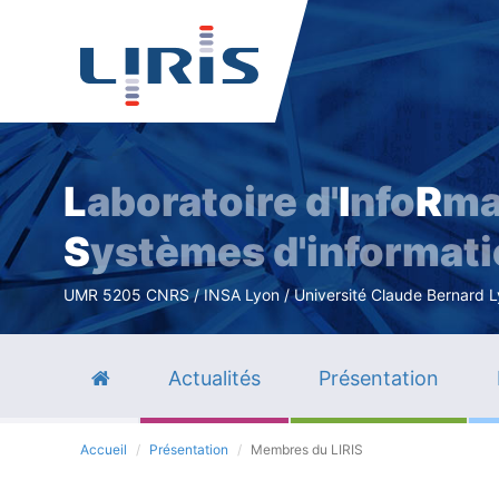
L
aboratoire d'
I
nfo
R
ma
S
ystèmes d'informat
UMR 5205 CNRS / INSA Lyon / Université Claude Bernard Lyo
Actualités
Présentation
Accueil
Présentation
Membres du LIRIS