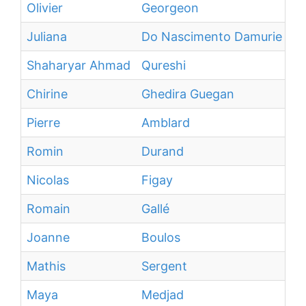
Olivier
Georgeon
Juliana
Do Nascimento Damurie Da S
Shaharyar Ahmad
Qureshi
Chirine
Ghedira Guegan
Pierre
Amblard
Romin
Durand
Nicolas
Figay
Romain
Gallé
Joanne
Boulos
Mathis
Sergent
Maya
Medjad