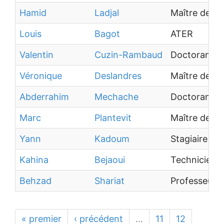
Hamid
Ladjal
Maître de c
Louis
Bagot
ATER
Valentin
Cuzin-Rambaud
Doctorant
Véronique
Deslandres
Maître de c
Abderrahim
Mechache
Doctorant
Marc
Plantevit
Maître de co
Yann
Kadoum
Stagiaire
Kahina
Bejaoui
Technicien
Behzad
Shariat
Professeur d
« premier
‹ précédent
…
11
12