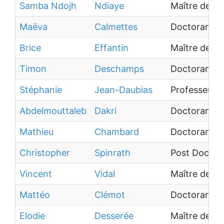
Samba Ndojh
Ndiaye
Maître de c
Maëva
Calmettes
Doctorant
Brice
Effantin
Maître de c
Timon
Deschamps
Doctorant
Stéphanie
Jean-Daubias
Professeur d
Abdelmouttaleb
Dakri
Doctorant
Mathieu
Chambard
Doctorant
Christopher
Spinrath
Post Doctor
Vincent
Vidal
Maître de c
Mattéo
Clémot
Doctorant
Elodie
Desserée
Maître de c