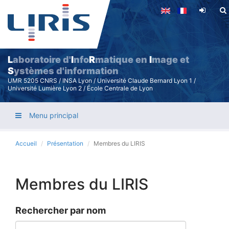
Aller
au
contenu
principal
L
aboratoire d'
I
nfo
R
matique en
I
mage et
S
ystèmes d'information
UMR 5205 CNRS / INSA Lyon / Université Claude Bernard Lyon 1 /
Université Lumière Lyon 2 / École Centrale de Lyon
Menu principal
Accueil
Présentation
Membres du LIRIS
Membres du LIRIS
Rechercher par nom