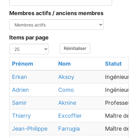
Membres actifs / anciens membres
Items par page
Réinitialiser
Prénom
Nom
Statut
Erkan
Aksoy
Ingénieur d'
Adrien
Como
Ingénieur d
Samir
Aknine
Professeur d
Thierry
Excoffier
Maître de c
Jean-Philippe
Farrugia
Maître de c