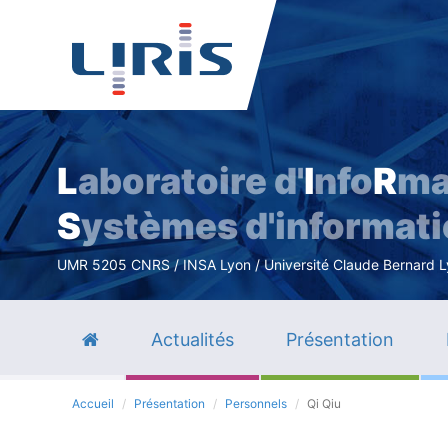
L
aboratoire d'
I
nfo
R
ma
S
ystèmes d'informat
UMR 5205 CNRS / INSA Lyon / Université Claude Bernard Lyo
Actualités
Présentation
Accueil
Présentation
Personnels
Qi Qiu