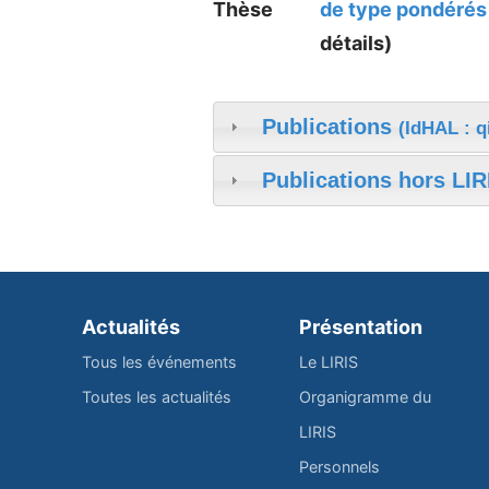
Thèse
de type pondéré
détails)
Publications
(IdHAL : q
Publications hors LIR
Actualités
Présentation
Tous les événements
Le LIRIS
Toutes les actualités
Organigramme du
LIRIS
Personnels