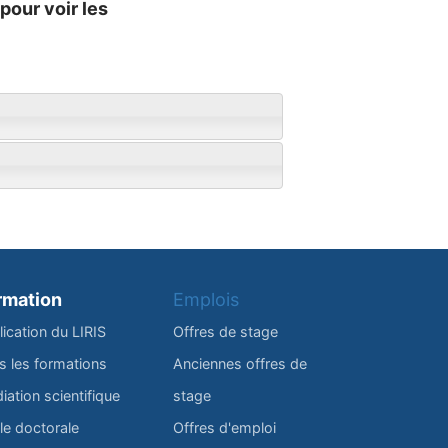
pour voir les
rmation
Emplois
lication du LIRIS
Offres de stage
s les formations
Anciennes offres de
iation scientifique
stage
le doctorale
Offres d'emploi