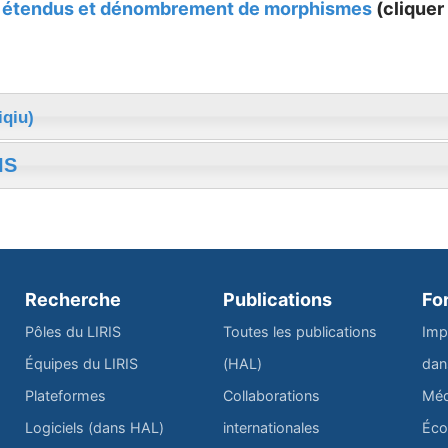
s étendus et dénombrement de morphismes
(cliquer 
iqiu)
IS
Recherche
Publications
Fo
Pôles du LIRIS
Toutes les publications
Imp
Équipes du LIRIS
(HAL)
dan
Plateformes
Collaborations
Méd
Logiciels (dans HAL)
internationales
Éco