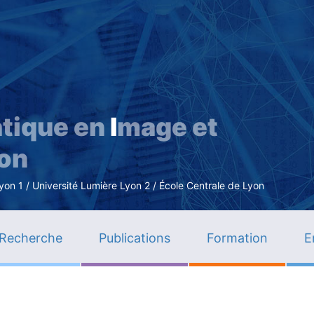
Aller
au
contenu
principal
tique en
I
mage et
ion
n 1 / Université Lumière Lyon 2 / École Centrale de Lyon
Recherche
Publications
Formation
E