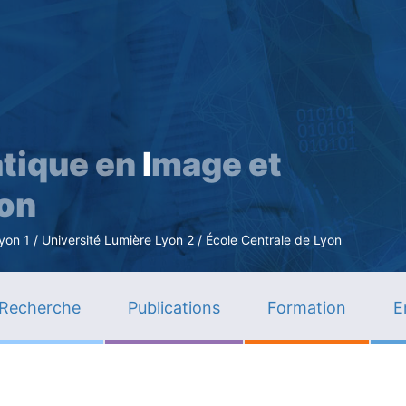
Aller
au
contenu
principal
tique en
I
mage et
ion
n 1 / Université Lumière Lyon 2 / École Centrale de Lyon
Recherche
Publications
Formation
E