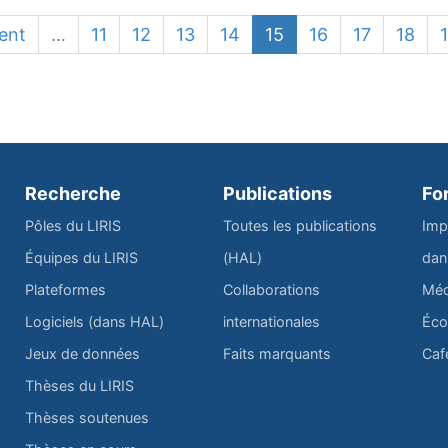
ent
…
11
12
13
14
15
16
17
18
Recherche
Publications
Fo
Pôles du LIRIS
Toutes les publications
Imp
Équipes du LIRIS
(HAL)
dan
Plateformes
Collaborations
Méd
Logiciels (dans HAL)
internationales
Éco
Jeux de données
Faits marquants
Caf
Thèses du LIRIS
Thèses soutenues