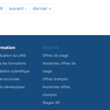
19
suivant ›
dernier »
rmation
Emplois
lication du LIRIS
Offres de stage
s les formations
Anciennes offres de
iation scientifique
stage
le doctorale
Offres d'emploi
és développeur
Anciennes offres
d'emploi
Stages 3IF