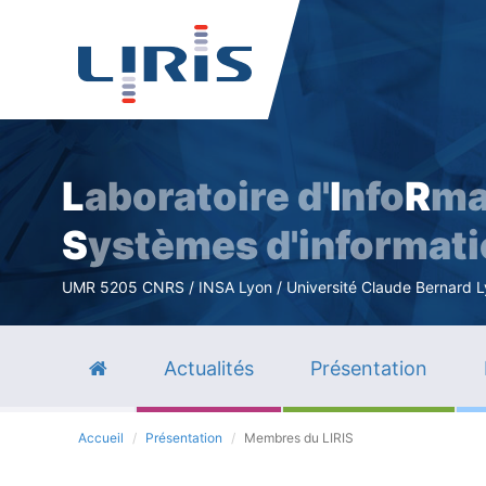
L
aboratoire d'
I
nfo
R
ma
S
ystèmes d'informat
UMR 5205 CNRS / INSA Lyon / Université Claude Bernard Lyo
Actualités
Présentation
Accueil
Présentation
Membres du LIRIS