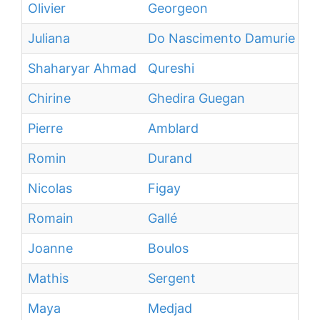
Olivier
Georgeon
Juliana
Do Nascimento Damurie Da S
Shaharyar Ahmad
Qureshi
Chirine
Ghedira Guegan
Pierre
Amblard
Romin
Durand
Nicolas
Figay
Romain
Gallé
Joanne
Boulos
Mathis
Sergent
Maya
Medjad