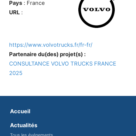
Pays
: France
URL
:
https://www.volvotrucks.fr/fr-fr/
Partenaire du(des) projet(s) :
CONSULTANCE VOLVO TRUCKS FRANCE
2025
Accueil
Actualités
Tous les événements