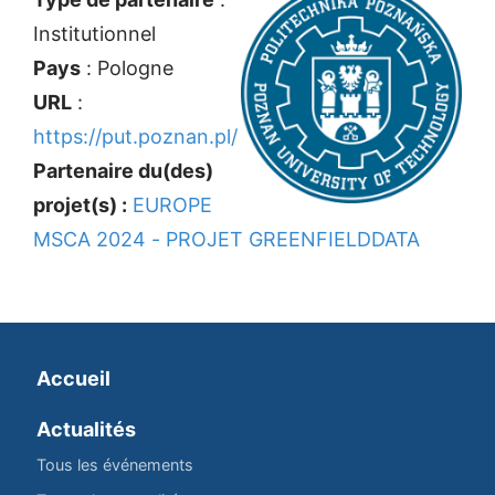
Institutionnel
Pays
: Pologne
URL
:
https://put.poznan.pl/
Partenaire du(des)
projet(s) :
EUROPE
MSCA 2024 - PROJET GREENFIELDDATA
Accueil
Actualités
Tous les événements