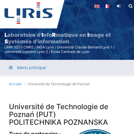
Aller
au
contenu
principal
L
aboratoire d'
I
nfo
R
matique en
I
mage et
S
ystèmes d'information
UMR 5205 CNRS / INSA Lyon / Université Claude Bernard Lyon 1 /
Université Lumière Lyon 2 / École Centrale de Lyon
Menu principal
Accueil
Université de Technologie de Poznań
Université de Technologie de
Poznań (PUT)
POLITECHNIKA POZNANSKA
Type de partenaire
: