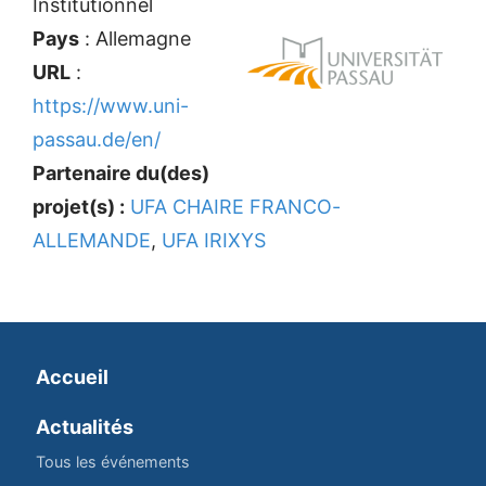
Institutionnel
Pays
: Allemagne
URL
:
https://www.uni-
passau.de/en/
Partenaire du(des)
projet(s) :
UFA CHAIRE FRANCO-
ALLEMANDE
,
UFA IRIXYS
Accueil
Actualités
Tous les événements