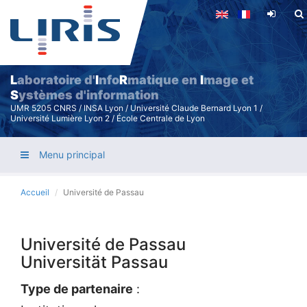
Aller
au
contenu
principal
L
aboratoire d'
I
nfo
R
matique en
I
mage et
S
ystèmes d'information
UMR 5205 CNRS / INSA Lyon / Université Claude Bernard Lyon 1 /
Université Lumière Lyon 2 / École Centrale de Lyon
Menu principal
Accueil
Université de Passau
Université de Passau
Universität Passau
Type de partenaire
: