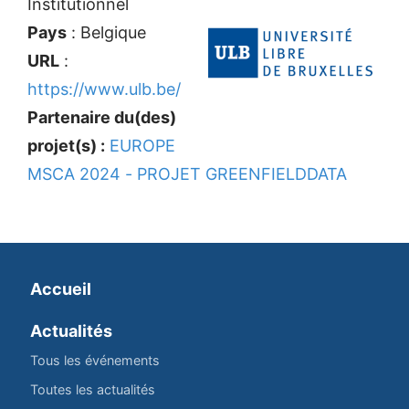
Institutionnel
Pays
: Belgique
URL
:
https://www.ulb.be/
Partenaire du(des)
projet(s) :
EUROPE
MSCA 2024 - PROJET GREENFIELDDATA
Accueil
Actualités
Tous les événements
Toutes les actualités