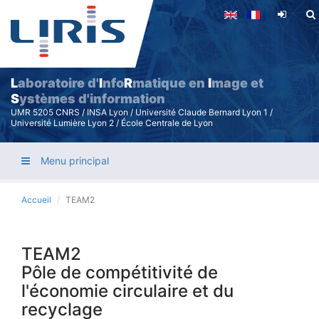
Aller
au
contenu
principal
L
aboratoire d'
I
nfo
R
matique en
I
mage et
S
ystèmes d'information
UMR 5205 CNRS / INSA Lyon / Université Claude Bernard Lyon 1 /
Université Lumière Lyon 2 / École Centrale de Lyon
Menu principal
Accueil
TEAM2
TEAM2
Pôle de compétitivité de
l'économie circulaire et du
recyclage