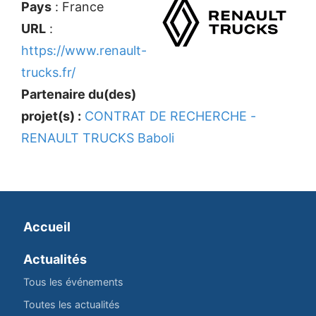
Pays
: France
URL
:
https://www.renault-
trucks.fr/
Partenaire du(des)
projet(s) :
CONTRAT DE RECHERCHE -
RENAULT TRUCKS Baboli
Accueil
Actualités
Tous les événements
Toutes les actualités