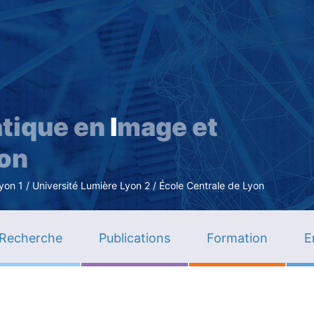
Aller
au
contenu
principal
tique en
I
mage et
ion
n 1 / Université Lumière Lyon 2 / École Centrale de Lyon
Recherche
Publications
Formation
E