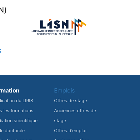
N)
S
rmation
Emplois
lication du LIRIS
Offres de stage
s les formations
Anciennes offres de
iation scientifique
stage
le doctorale
Offres d'emploi