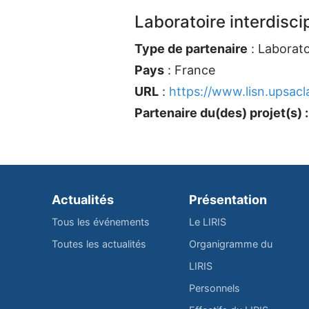
Laboratoire interdisci
Type de partenaire
: Laborato
Pays
: France
URL
:
https://www.lisn.upsacla
Partenaire du(des) projet(s) :
Actualités
Présentation
Tous les événements
Le LIRIS
Toutes les actualités
Organigramme du
LIRIS
Personnels