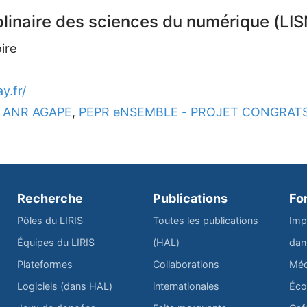
plinaire des sciences du numérique (LIS
ire
y.fr/
ANR AGAPE
,
PEPR eNSEMBLE - PROJET CONGRAT
Recherche
Publications
Fo
Pôles du LIRIS
Toutes les publications
Imp
Équipes du LIRIS
(HAL)
dan
Plateformes
Collaborations
Méd
Logiciels (dans HAL)
internationales
Éco