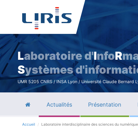
L
aboratoire d'
I
nfo
R
ma
S
ystèmes d'informat
UMR 5205 CNRS / INSA Lyon / Université Claude Bernard Lyo
Actualités
Présentation
Accueil
Laboratoire interdisciplinaire des sciences du numérique