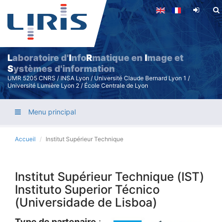
Aller
au
contenu
principal
L
aboratoire d'
I
nfo
R
matique en
I
mage et
S
ystèmes d'information
UMR 5205 CNRS / INSA Lyon / Université Claude Bernard Lyon 1 /
Université Lumière Lyon 2 / École Centrale de Lyon
Menu principal
Accueil
Institut Supérieur Technique
Institut Supérieur Technique (IST)
Instituto Superior Técnico
(Universidade de Lisboa)
Type de partenaire
: