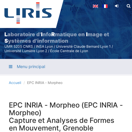
Aller
au
contenu
principal
L
aboratoire d'
I
nfo
R
matique en
I
mage et
S
ystèmes d'information
UMR 5205 CNRS / INSA Lyon / Université Claude Bernard Lyon 1 /
Université Lumière Lyon 2 / École Centrale de Lyon
Menu principal
Accueil
EPC INRIA - Morpheo
EPC INRIA - Morpheo (EPC INRIA -
Morpheo)
Capture et Analyses de Formes
en Mouvement, Grenoble