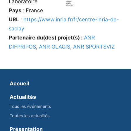
Laboratoire
Pays
: France
URL
:
https://www.inria.fr/fr/centre-inria-de-
saclay
Partenaire du(des) projet(s) :
ANR
DIFPRIPOS
,
ANR GLACIS
,
ANR SPORTSVIZ
Accueil
Actualités
Tous les événements
Toutes les actualités
Présentation