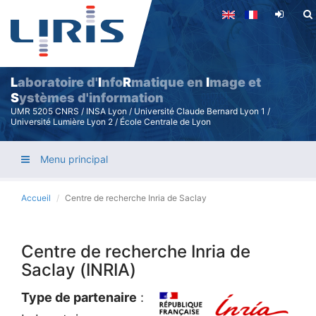
Aller
au
contenu
principal
L
aboratoire d'
I
nfo
R
matique en
I
mage et
S
ystèmes d'information
UMR 5205 CNRS / INSA Lyon / Université Claude Bernard Lyon 1 /
Université Lumière Lyon 2 / École Centrale de Lyon
Menu principal
Accueil
Centre de recherche Inria de Saclay
Centre de recherche Inria de
Saclay (INRIA)
Type de partenaire
: