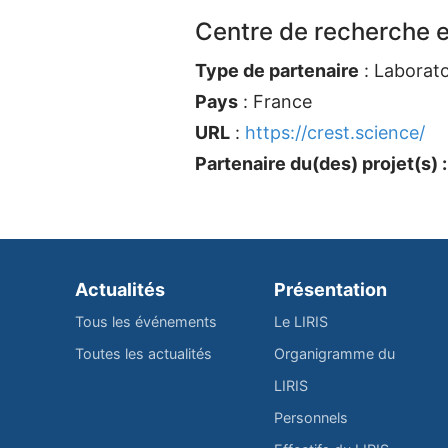
Centre de recherche 
Type de partenaire
: Laborato
Pays
: France
URL
:
https://crest.science/
Partenaire du(des) projet(s) :
Actualités
Présentation
Tous les événements
Le LIRIS
Toutes les actualités
Organigramme du
LIRIS
Personnels