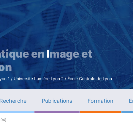
Aller
au
contenu
principal
tique en
I
mage et
ion
n 1 / Université Lumière Lyon 2 / École Centrale de Lyon
Recherche
Publications
Formation
E
194)