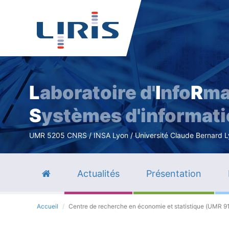
L
aboratoire d'
I
nfo
R
ma
S
ystèmes d'informat
UMR 5205 CNRS / INSA Lyon / Université Claude Bernard Lyo
Actualités
Présentation
Accueil
Centre de recherche en économie et statistique (UMR 9