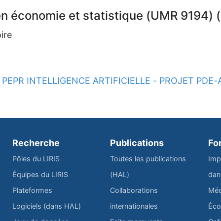
en économie et statistique (UMR 9194)
ire
PEPR INTELLIGENCE ARTIFICIELLE - PROJET PDE-
Recherche
Publications
Fo
Pôles du LIRIS
Toutes les publications
Imp
Équipes du LIRIS
(HAL)
dan
Plateformes
Collaborations
Méd
Logiciels (dans HAL)
internationales
Éco