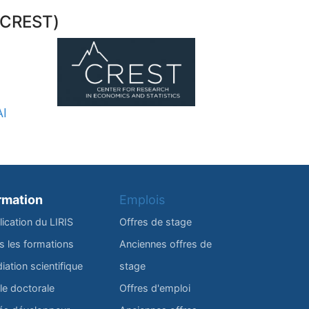
 (CREST)
AI
rmation
Emplois
lication du LIRIS
Offres de stage
s les formations
Anciennes offres de
iation scientifique
stage
le doctorale
Offres d'emploi