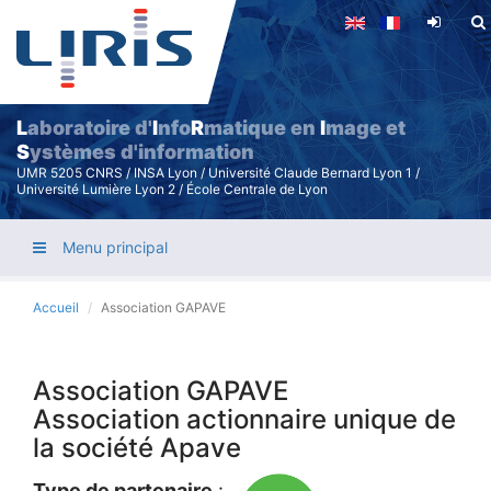
Aller
au
contenu
principal
L
aboratoire d'
I
nfo
R
matique en
I
mage et
S
ystèmes d'information
UMR 5205 CNRS / INSA Lyon / Université Claude Bernard Lyon 1 /
Université Lumière Lyon 2 / École Centrale de Lyon
Menu principal
Accueil
Association GAPAVE
Association GAPAVE
Association actionnaire unique de
la société Apave
Type de partenaire
: