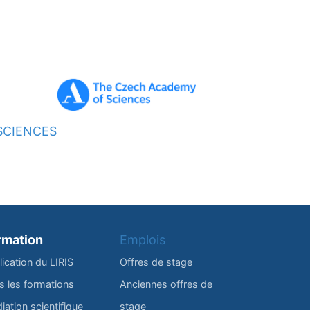
SCIENCES
rmation
Emplois
lication du LIRIS
Offres de stage
s les formations
Anciennes offres de
iation scientifique
stage