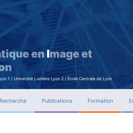
Aller
au
contenu
principal
tique en
I
mage et
ion
n 1 / Université Lumière Lyon 2 / École Centrale de Lyon
Recherche
Publications
Formation
E