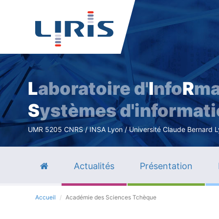
L
aboratoire d'
I
nfo
R
ma
S
ystèmes d'informat
UMR 5205 CNRS / INSA Lyon / Université Claude Bernard Lyo
Actualités
Présentation
Accueil
Académie des Sciences Tchèque