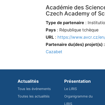
Académie des Scienc
Czech Academy of Sc
Type de partenaire
: Instituti
Pays
: République tchèque
URL
:
https://www.avcr.cz/en
Partenaire du(des) projet(s) :
Cazabet
Actualités
Présentation
Tous les événements
Le LIRIS
Toutes les actualités
Organigramme du
LIRIS