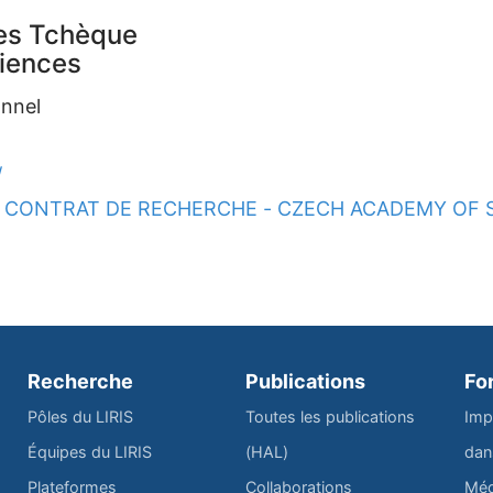
es Tchèque
iences
onnel
/
CONTRAT DE RECHERCHE - CZECH ACADEMY OF 
Recherche
Publications
Fo
Pôles du LIRIS
Toutes les publications
Imp
Équipes du LIRIS
(HAL)
dan
Plateformes
Collaborations
Méd