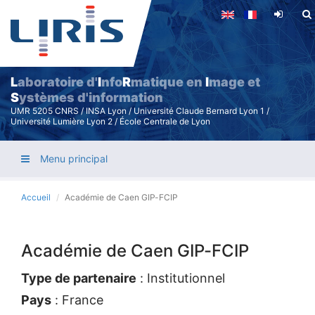
Aller
au
contenu
principal
L
aboratoire d'
I
nfo
R
matique en
I
mage et
S
ystèmes d'information
UMR 5205 CNRS / INSA Lyon / Université Claude Bernard Lyon 1 /
Université Lumière Lyon 2 / École Centrale de Lyon
Menu principal
Accueil
Académie de Caen GIP-FCIP
Académie de Caen GIP-FCIP
Type de partenaire
: Institutionnel
Pays
: France