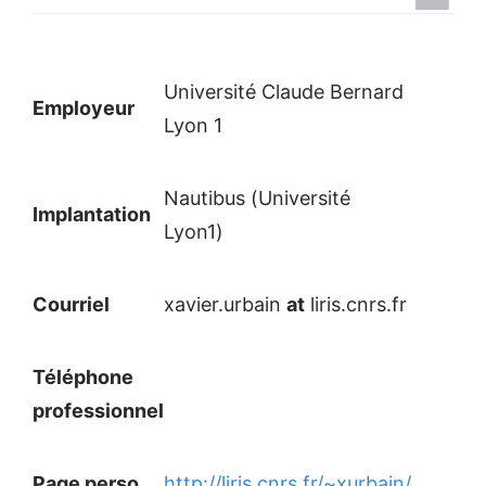
Université Claude Bernard
Employeur
Lyon 1
Nautibus (Université
Implantation
Lyon1)
Courriel
xavier.urbain
at
liris.cnrs.fr
Téléphone
professionnel
Page perso
http://liris.cnrs.fr/~xurbain/