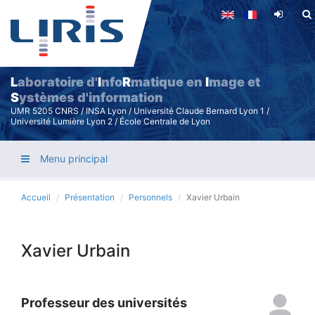
Aller
au
contenu
principal
L
aboratoire d'
I
nfo
R
matique en
I
mage et
S
ystèmes d'information
UMR 5205 CNRS / INSA Lyon / Université Claude Bernard Lyon 1 /
Université Lumière Lyon 2 / École Centrale de Lyon
Menu principal
Accueil
Présentation
Personnels
Xavier Urbain
Xavier Urbain
Professeur des universités