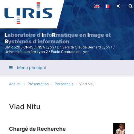
Aller
au
contenu
principal
L
aboratoire d'
I
nfo
R
matique en
I
mage et
S
ystèmes d'information
UMR 5205 CNRS / INSA Lyon / Université Claude Bernard Lyon 1 /
Université Lumière Lyon 2 / École Centrale de Lyon
Menu principal
Accueil
Présentation
Personnels
Vlad Nitu
Vlad Nitu
Chargé de Recherche