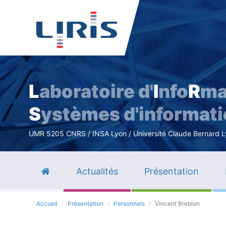
L
aboratoire d'
I
nfo
R
ma
S
ystèmes d'informat
UMR 5205 CNRS / INSA Lyon / Université Claude Bernard Lyo
Actualités
Présentation
Accueil
Présentation
Personnels
Vincent Brebion