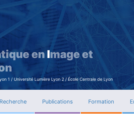
Aller
au
contenu
principal
tique en
I
mage et
ion
n 1 / Université Lumière Lyon 2 / École Centrale de Lyon
Recherche
Publications
Formation
E