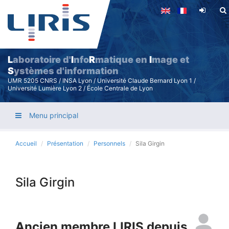
Aller
au
contenu
principal
L
aboratoire d'
I
nfo
R
matique en
I
mage et
S
ystèmes d'information
UMR 5205 CNRS / INSA Lyon / Université Claude Bernard Lyon 1 /
Université Lumière Lyon 2 / École Centrale de Lyon
Menu principal
Accueil
Présentation
Personnels
Sila Girgin
Sila Girgin
Ancien membre LIRIS depuis