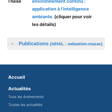
Thèse
environnement continu :
application à l’intelligence
ambiante.
(cliquer pour voir
les détails)
Publications
(IdHAL : sebastien-mazac)
Accueil
Actualités
Tous les événements
Toutes les actualités