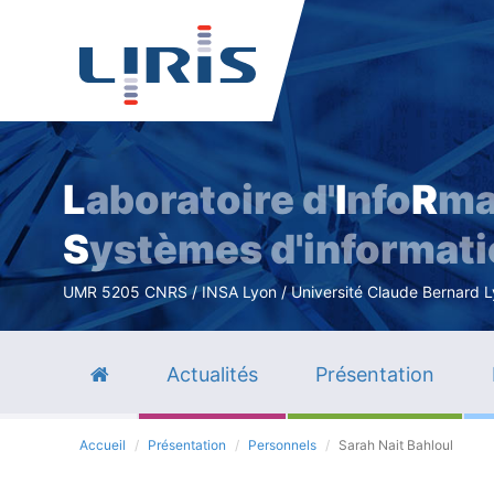
L
aboratoire d'
I
nfo
R
ma
S
ystèmes d'informat
UMR 5205 CNRS / INSA Lyon / Université Claude Bernard Lyo
Actualités
Présentation
Accueil
Présentation
Personnels
Sarah Nait Bahloul