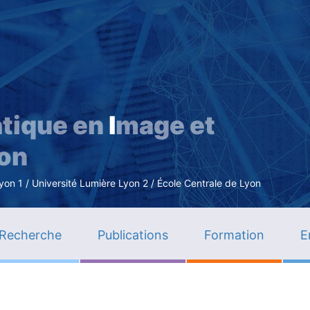
Aller
au
contenu
principal
tique en
I
mage et
ion
n 1 / Université Lumière Lyon 2 / École Centrale de Lyon
Recherche
Publications
Formation
E