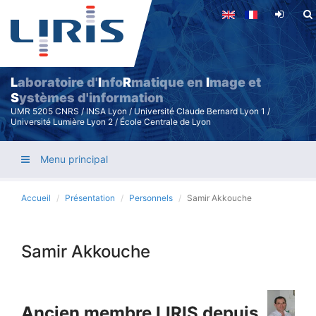
Aller
au
contenu
principal
L
aboratoire d'
I
nfo
R
matique en
I
mage et
S
ystèmes d'information
UMR 5205 CNRS / INSA Lyon / Université Claude Bernard Lyon 1 /
Université Lumière Lyon 2 / École Centrale de Lyon
Menu principal
Accueil
Présentation
Personnels
Samir Akkouche
Samir Akkouche
Ancien membre LIRIS depuis