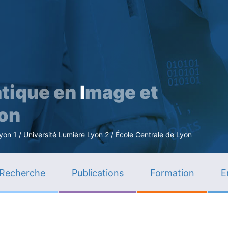
Aller
au
contenu
principal
tique en
I
mage et
ion
n 1 / Université Lumière Lyon 2 / École Centrale de Lyon
Recherche
Publications
Formation
E