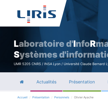
L
aboratoire d'
I
nfo
R
ma
S
ystèmes d'informat
UMR 5205 CNRS / INSA Lyon / Université Claude Bernard Lyo
Actualités
Présentation
Accueil
Présentation
Personnels
Olivier Ayache