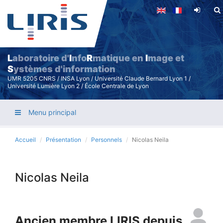
Aller
au
contenu
principal
L
aboratoire d'
I
nfo
R
matique en
I
mage et
S
ystèmes d'information
UMR 5205 CNRS / INSA Lyon / Université Claude Bernard Lyon 1 /
Université Lumière Lyon 2 / École Centrale de Lyon
Menu principal
Accueil
Présentation
Personnels
Nicolas Neila
Nicolas Neila
Ancien membre LIRIS depuis