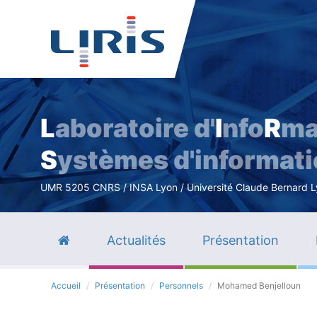
L
aboratoire d'
I
nfo
R
ma
S
ystèmes d'informat
UMR 5205 CNRS / INSA Lyon / Université Claude Bernard Lyo
Actualités
Présentation
Accueil
Présentation
Personnels
Mohamed Benjelloun