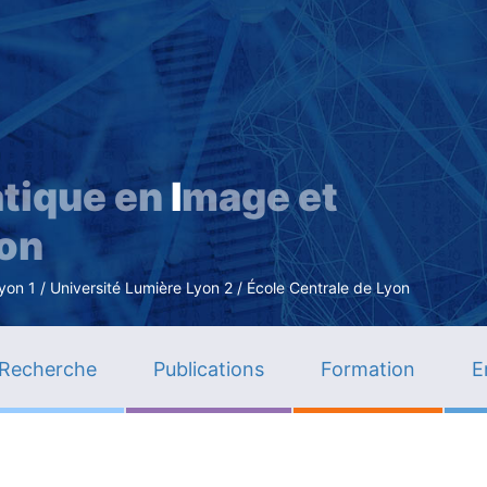
Aller
au
contenu
principal
tique en
I
mage et
ion
n 1 / Université Lumière Lyon 2 / École Centrale de Lyon
Recherche
Publications
Formation
E