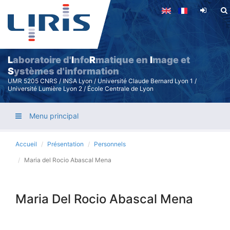
Aller
au
contenu
principal
L
aboratoire d'
I
nfo
R
matique en
I
mage et
S
ystèmes d'information
UMR 5205 CNRS / INSA Lyon / Université Claude Bernard Lyon 1 /
Université Lumière Lyon 2 / École Centrale de Lyon
Menu principal
Accueil
Présentation
Personnels
Maria del Rocio Abascal Mena
Maria Del Rocio Abascal Mena