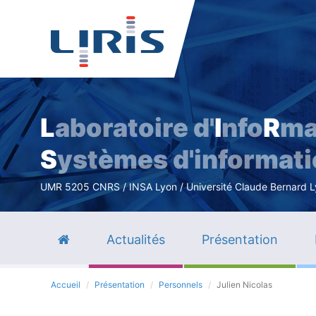
L
aboratoire d'
I
nfo
R
ma
S
ystèmes d'informat
UMR 5205 CNRS / INSA Lyon / Université Claude Bernard Lyo
Actualités
Présentation
Accueil
Présentation
Personnels
Julien Nicolas