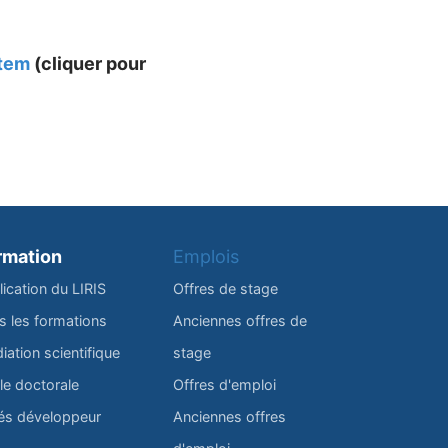
stem
(cliquer pour
rmation
Emplois
lication du LIRIS
Offres de stage
s les formations
Anciennes offres de
iation scientifique
stage
le doctorale
Offres d'emploi
és développeur
Anciennes offres