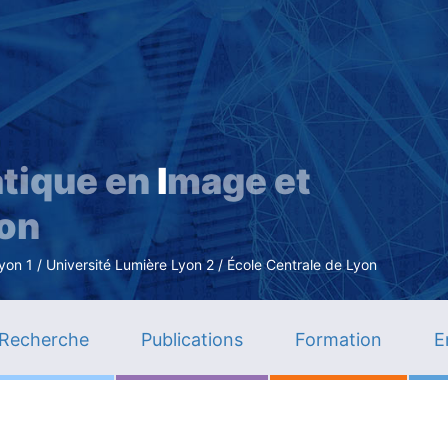
Aller
au
contenu
principal
tique en
I
mage et
ion
n 1 / Université Lumière Lyon 2 / École Centrale de Lyon
Recherche
Publications
Formation
E