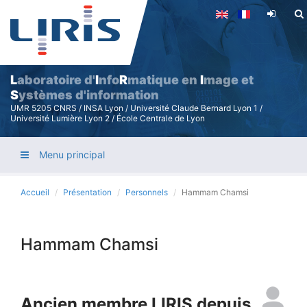
Aller
au
contenu
principal
L
aboratoire d'
I
nfo
R
matique en
I
mage et
S
ystèmes d'information
UMR 5205 CNRS / INSA Lyon / Université Claude Bernard Lyon 1 /
Université Lumière Lyon 2 / École Centrale de Lyon
Menu principal
Accueil
Présentation
Personnels
Hammam Chamsi
Hammam Chamsi
Ancien membre LIRIS depuis