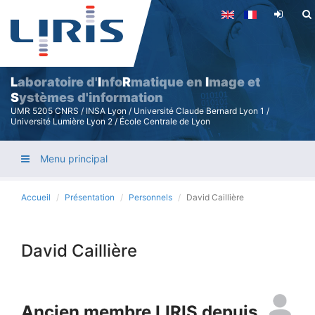
Aller
au
contenu
principal
L
aboratoire d'
I
nfo
R
matique en
I
mage et
S
ystèmes d'information
UMR 5205 CNRS / INSA Lyon / Université Claude Bernard Lyon 1 /
Université Lumière Lyon 2 / École Centrale de Lyon
Menu principal
Accueil
Présentation
Personnels
David Caillière
David Caillière
Ancien membre LIRIS depuis