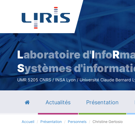
L
aboratoire d'
I
nfo
R
ma
S
ystèmes d'informat
UMR 5205 CNRS / INSA Lyon / Université Claude Bernard Lyo
Actualités
Présentation
Accueil
Présentation
Personnels
Christine Gertosio