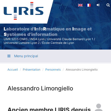
Aller
au
contenu
principal
L
aboratoire d'
I
nfo
R
matique en
I
mage et
S
ystèmes d'information
UMR 5205 CNRS / INSA Lyon / Université Claude Bernard Lyon 1 /
Université Lumière Lyon 2 / École Centrale de Lyon
Menu principal
Accueil
Présentation
Personnels
Alessandro Limongiello
Alessandro Limongiello
Ancien membre LIRIS depuis