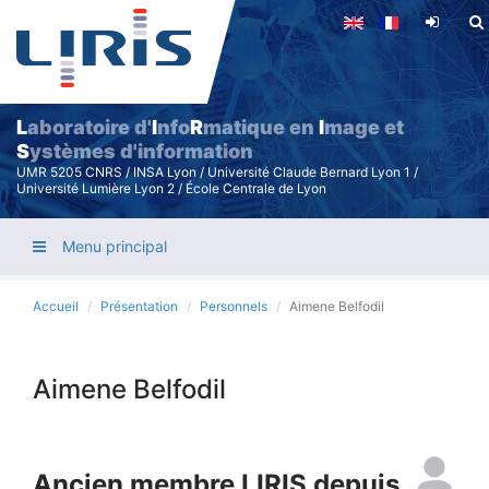
Aller
au
contenu
principal
L
aboratoire d'
I
nfo
R
matique en
I
mage et
S
ystèmes d'information
UMR 5205 CNRS / INSA Lyon / Université Claude Bernard Lyon 1 /
Université Lumière Lyon 2 / École Centrale de Lyon
Menu principal
Accueil
Présentation
Personnels
Aimene Belfodil
Aimene Belfodil
Ancien membre LIRIS depuis