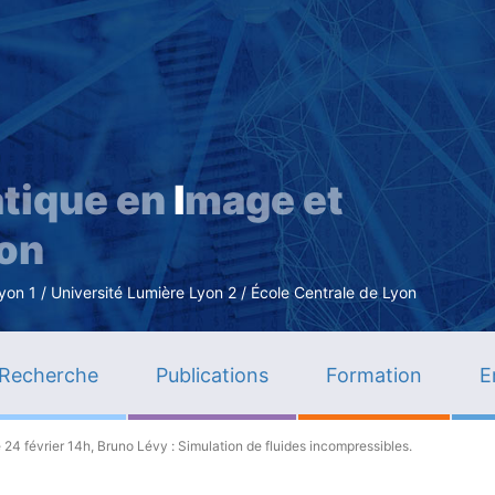
Aller
au
contenu
principal
tique en
I
mage et
ion
n 1 / Université Lumière Lyon 2 / École Centrale de Lyon
Recherche
Publications
Formation
E
 24 février 14h, Bruno Lévy : Simulation de fluides incompressibles.