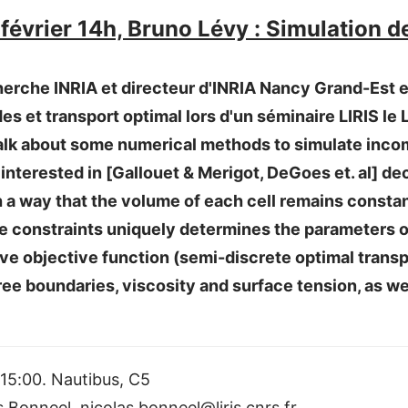
février 14h, Bruno Lévy : Simulation d
erche INRIA et directeur d'INRIA Nancy Grand-Est es
es et transport optimal lors d'un séminaire LIRIS le 
 talk about some numerical methods to simulate incom
nterested in [Gallouet & Merigot, DeGoes et. al] dec
h a way that the volume of each cell remains consta
e constraints uniquely determines the parameters o
e objective function (semi-discrete optimal transp
ree boundaries, viscosity and surface tension, as wel
15:00. Nautibus, C5
 Bonneel. nicolas.bonneel@liris.cnrs.fr.