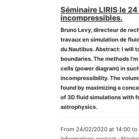
Séminaire LIRIS le 24 
incompressibles.
Bruno Levy, directeur de rech
travaux en simulation de fluid
du Nautibus. Abstract: I will
boundaries. The methods I'm i
cells (power diagram) in suc
incompressibility. The volum
found by maximizing a concav
of 3D fluid simulations with f
astrophysics.
From 24/02/2020 at 14:00 to 
Informations contact : Nicolas