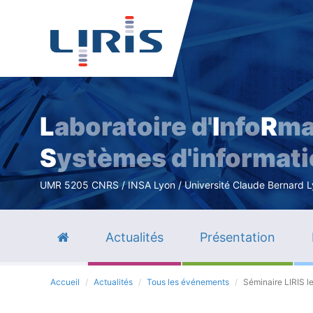
L
aboratoire d'
I
nfo
R
ma
S
ystèmes d'informat
UMR 5205 CNRS / INSA Lyon / Université Claude Bernard Lyo
Actualités
Présentation
Accueil
Actualités
Tous les événements
Séminaire LIRIS le